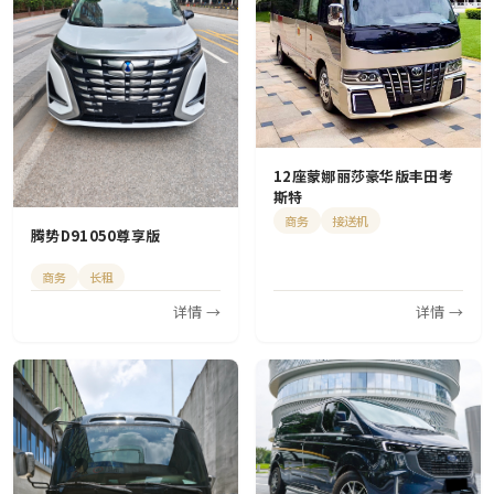
12座蒙娜丽莎豪华版丰田考
斯特
商务
接送机
腾势D91050尊享版
商务
长租
详情 →
详情 →