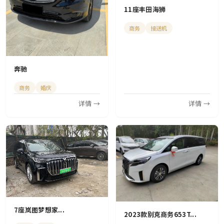
11座丰田海狮
商务
接送机
奔驰
商务
婚庆
详情 →
详情 →
7座岚图梦想家...
2023款别克商务653T...