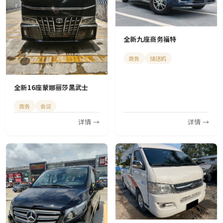
全新九座商务福特
商务
接送机
全新16座蒙娜丽莎黑武士
商务
会议
详情 →
详情 →