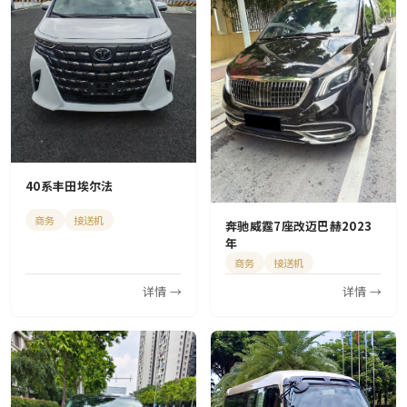
40系丰田埃尔法
商务
接送机
奔驰威霆7座改迈巴赫2023
年
商务
接送机
详情 →
详情 →