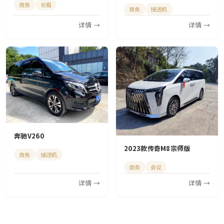
商务
长租
商务
接送机
详情 →
详情 →
奔驰V260
2023款传奇M8宗师版
商务
接送机
商务
会议
详情 →
详情 →